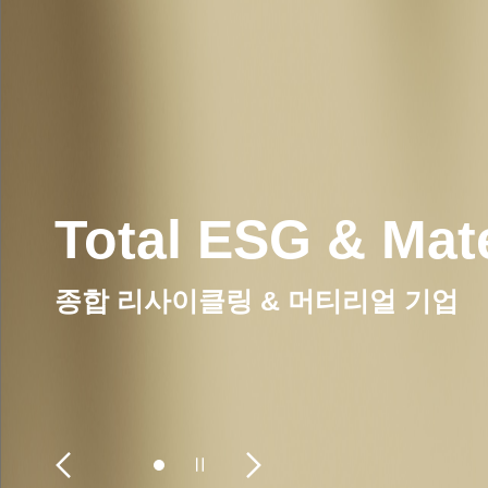
신흥물산 주식회
종합 리사이클링 & 머티리얼 기업